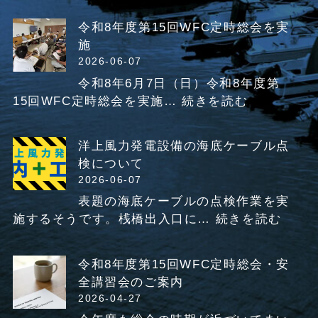
令和8年度第15回WFC定時総会を実
施
2026-06-07
令和8年6月7日（日）令和8年度第
:
15回WFC定時総会を実施…
続きを読む
令
和
洋上風力発電設備の海底ケーブル点
8
検について
年
2026-06-07
度
表題の海底ケーブルの点検作業を実
第
:
施するそうです。桟橋出入口に…
続きを読む
1
洋
5
上
回
令和8年度第15回WFC定時総会・安
風
W
全講習会のご案内
力
F
2026-04-27
発
C