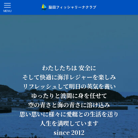
MENU
わたしたちは 安全に
そして快適に海洋レジャーを楽しみ
リフレッシュして明日の英気を養い
ゆったりと波間に身を任せて
空の青さと海の青さに溶け込み
思い思いに様々に愛艇との生活を送り
人生を満喫しています
since 2012