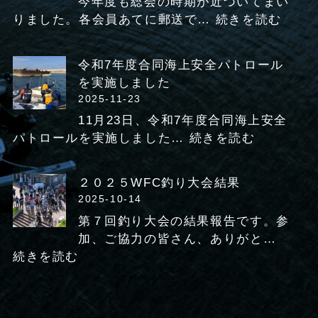
今年度も総会の時期が近づいてまい
電
定
:
りました。各会員あてに郵送で…
続きを読む
設
時
令
備
総
和
の
令和7年度合同海上安全パトロール
会
8
海
を実施しました
を
年
底
2025-11-23
実
度
ケ
施
11月23日、令和7年度合同海上安全
第
ー
:
パトロールを実施しました…
続きを読む
1
ブ
令
5
ル
和
回
２０２５WFC釣り大会結果
点
7
W
2025-10-14
検
年
F
に
第７回釣り大会の結果報告です。参
度
C
つ
加、ご協力の皆さん、ありがと…
合
定
い
:
続きを読む
同
時
て
２
海
総
０
上
会
２
安